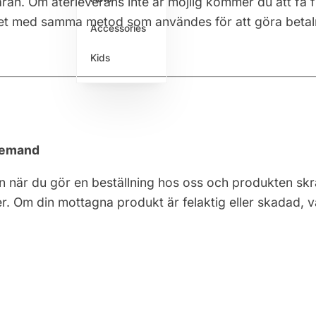
aran. Om återleverans inte är möjlig kommer du att få f
ppet med samma metod som användes för att göra betal
Accessories
Kids
 demand
 när du gör en beställning hos oss och produkten skrä
rer. Om din mottagna produkt är felaktig eller skadad, 