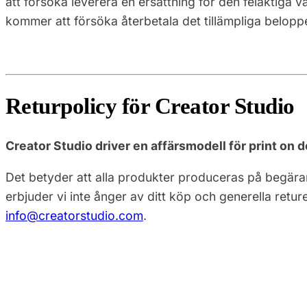
att försöka leverera en ersättning för den felaktiga v
kommer att försöka återbetala det tillämpliga belo
Returpolicy för Creator Studio
Creator Studio driver en affärsmodell för print on
Det betyder att alla produkter produceras på begäran
erbjuder vi inte ånger av ditt köp och generella retu
info@creatorstudio.com
.