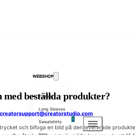
WEBSHOP
m med beställda produkter?
T-shirts
Long Sleeves
creatorsupport@creatorstudio.com
0
Sweatshirts
cket och bifoga en bild på den levererade produkten.
Hats