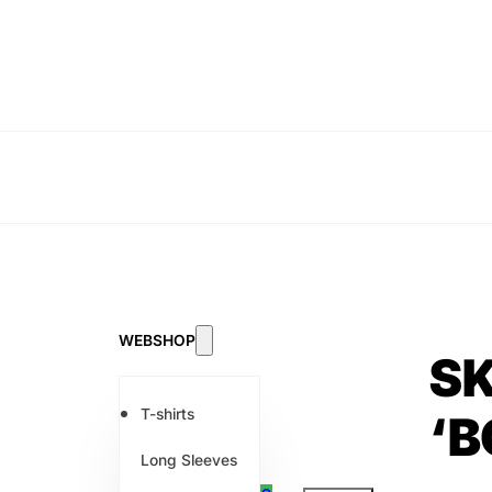
WEBSHOP
SK
T-shirts
‘B
Long Sleeves