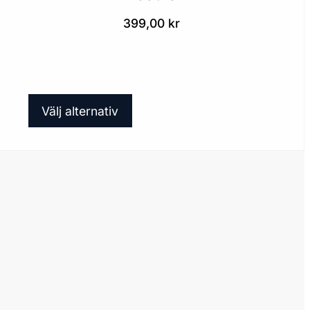
399,00
kr
Den
Välj alternativ
här
produkten
har
flera
varianter.
De
olika
alternativen
kan
väljas