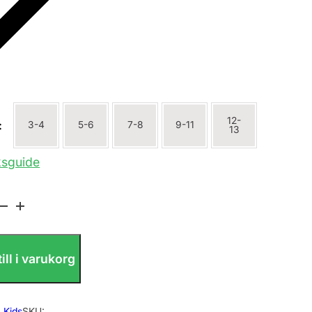
12-
:
3-4
5-6
7-8
9-11
13
ksguide
ate
ill i varukorg
:
Kids
SKU: