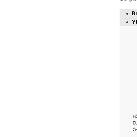
B
Y
Fö
EU
Öv