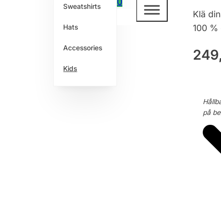
0
Sweatshirts
Klä di
100 % 
Hats
Accessories
249
Kids
Hållb
på beg