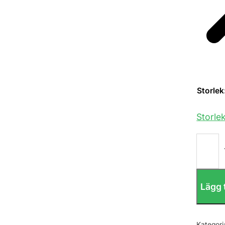
Storlek
Storle
Skellsk
Kids
t-
shirt
'Board
logo'
mängd
Lägg t
Kategori