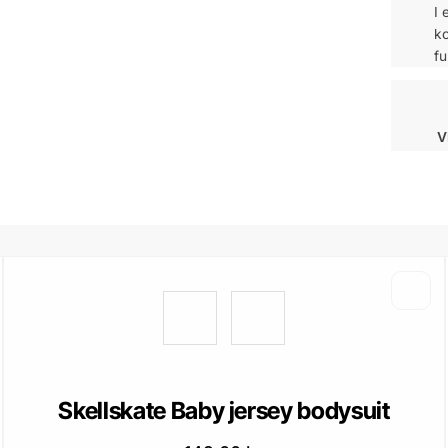
I 
ko
fu
V
Skellskate Baby jersey bodysuit