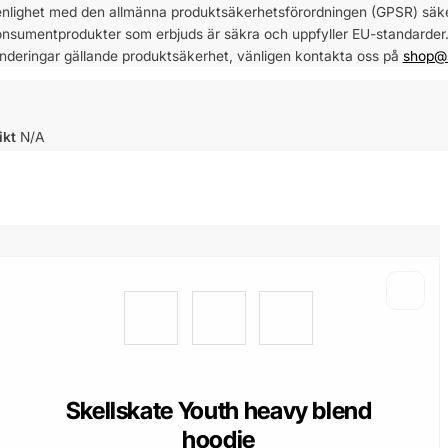
enlighet med den allmänna produktsäkerhetsförordningen (GPSR) säkers
nsumentprodukter som erbjuds är säkra och uppfyller EU-standarder. F
nderingar gällande produktsäkerhet, vänligen kontakta oss på
shop@s
ikt
N/A
Skellskate Youth heavy blend
hoodie