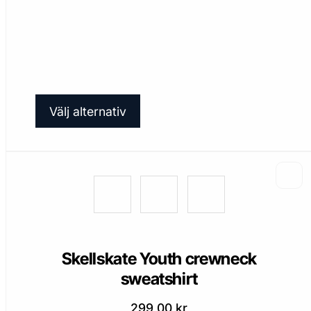
Den
Välj alternativ
här
produkten
har
flera
varianter.
De
olika
Skellskate Youth crewneck
alternativen
sweatshirt
kan
väljas
299,00
kr