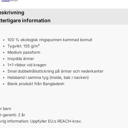
eskrivning
tterligare information
100 % ekologisk ringspunnen kammad bomull
Tygvikt: 155 g/m²
Medium passform
Insydda ärmar
1×1-ribbor vid kragen
Smal dubbelnålsstickning på ärmar och nederkanter
Halsband i samma tyg (insida, bak i nacken)
Blank produkt från Bangladesh
r barn
-garanti: 2 år
rig information: Uppfyller EU:s REACH-krav.