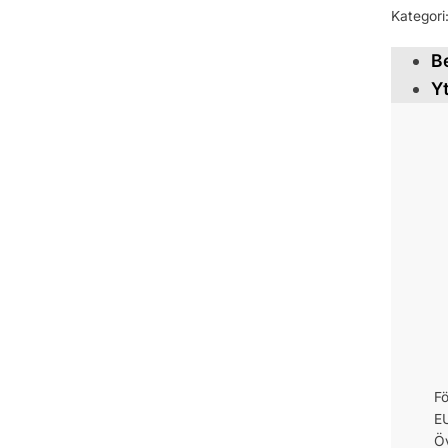
Kategori
B
Y
Fö
EU
Öv