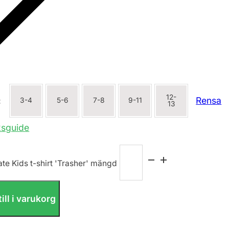
12-
Rensa
:
3-4
5-6
7-8
9-11
13
ksguide
ate Kids t-shirt 'Trasher' mängd
ill i varukorg