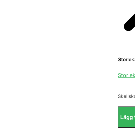
Storlek
Storle
Skellsk
Lägg t