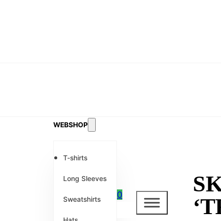
WEBSHOP
T-shirts
SK
Long Sleeves
0
‘T
Sweatshirts
Hats