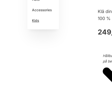
Accessories
Klä di
100 % 
Kids
249
Hållb
på beg