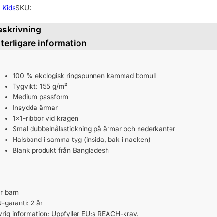
:
Kids
SKU:
eskrivning
tterligare information
100 % ekologisk ringspunnen kammad bomull
Tygvikt: 155 g/m²
Medium passform
Insydda ärmar
1×1-ribbor vid kragen
Smal dubbelnålsstickning på ärmar och nederkanter
Halsband i samma tyg (insida, bak i nacken)
Blank produkt från Bangladesh
r barn
-garanti: 2 år
rig information: Uppfyller EU:s REACH-krav.