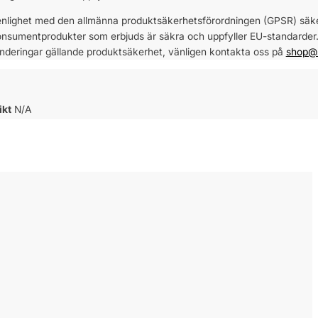
enlighet med den allmänna produktsäkerhetsförordningen (GPSR) säkers
nsumentprodukter som erbjuds är säkra och uppfyller EU-standarder. F
nderingar gällande produktsäkerhet, vänligen kontakta oss på
shop@s
ikt
N/A