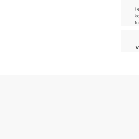
I 
ko
fu
V